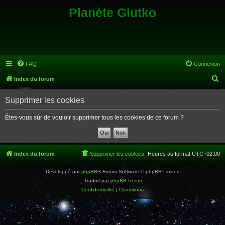
Planète Glutko
FAQ
Connexion
R
Index du forum
e
Supprimer les cookies
c
h
Êtes-vous sûr de vouloir supprimer tous les cookies de ce forum ?
e
r
c
Index du forum
Supprimer les cookies
Heures au format
UTC+02:00
h
Développé par
phpBB
® Forum Software © phpBB Limited
e
Traduit par
phpBB-fr.com
r
Confidentialité
|
Conditions