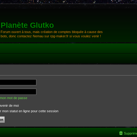
Planète Glutko
Forum ouvert à tous, mais création de comptes bloquée à cause des
bots, donc contactez Nemau sur rpg-maker.fr si vous voulez venir !
é mon mot de passe
venir de moi
 mon statut en ligne pour cette session
Supprime