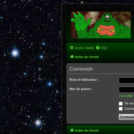
Accès rapide
FAQ
Index du forum
Connexion
Nom d’utilisateur :
Mot de passe :
J’ai oubli
Se sou
Cacher
Index du forum