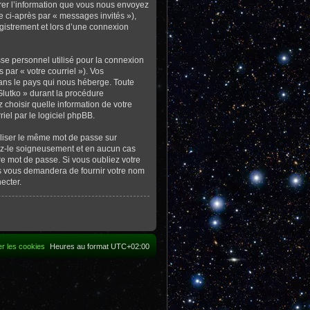
rer l’information que vous nous envoyez
ée ci-après par « messages invités »),
gistrement et lors d’une connexion
sse personnel utilisé pour la connexion
 par « votre courriel »). Vos
dans le pays qui nous héberge. Toute
Glutko » durant la procédure
z choisir quelle information de votre
iel par le logiciel phpBB.
iliser le même mot de passe sur
rvez-le soigneusement et en aucun cas
e mot de passe. Si vous oubliez votre
sus vous demandera de fournir votre nom
ecter.
r les cookies
Heures au format
UTC+02:00