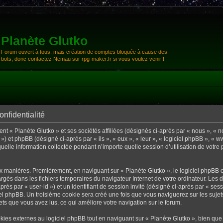
Planète Glutko
Forum ouvert à tous, mais création de comptes bloquée à cause des
bots, donc contactez Nemau sur rpg-maker.fr si vous voulez venir !
onfidentialité
nt « Planète Glutko » et ses sociétés affiliées (désignés ci-après par « nous », « no
 ») et phpBB (désigné ci-après par « ils », « eux », « leur », « logiciel phpBB », 
uelle information collectée pendant n’importe quelle session d’utilisation de votre 
x manières. Premièrement, en naviguant sur « Planète Glutko », le logiciel phpBB 
chargés dans les fichiers temporaires du navigateur Internet de votre ordinateur. Le
-après par « user-id ») et un identifiant de session invité (désigné ci-après par « sess
l phpBB. Un troisième cookie sera créé une fois que vous naviguerez sur les sujets 
jets que vous avez lus, ce qui améliore votre navigation sur le forum.
es externes au logiciel phpBB tout en naviguant sur « Planète Glutko », bien que 