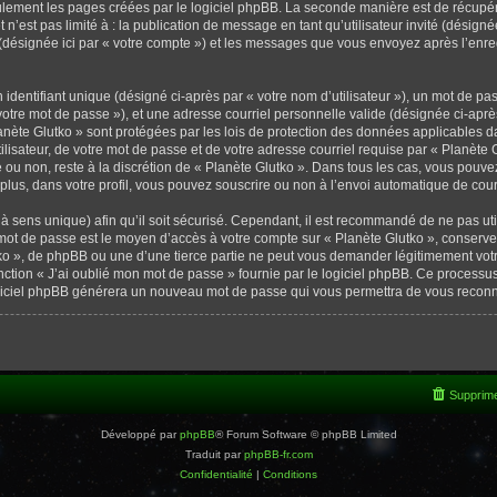
ulement les pages créées par le logiciel phpBB. La seconde manière est de récupé
t n’est pas limité à : la publication de message en tant qu’utilisateur invité (désign
 (désignée ici par « votre compte ») et les messages que vous envoyez après l’enre
dentifiant unique (désigné ci-après par « votre nom d’utilisateur »), un mot de pa
otre mot de passe »), et une adresse courriel personnelle valide (désignée ci-après
anète Glutko » sont protégées par les lois de protection des données applicables 
lisateur, de votre mot de passe et de votre adresse courriel requise par « Planète 
re ou non, reste à la discrétion de « Planète Glutko ». Dans tous les cas, vous pouve
lus, dans votre profil, vous pouvez souscrire ou non à l’envoi automatique de courr
à sens unique) afin qu’il soit sécurisé. Cependant, il est recommandé de ne pas ut
tre mot de passe est le moyen d’accès à votre compte sur « Planète Glutko », conse
ko », de phpBB ou une d’une tierce partie ne peut vous demander légitimement votr
onction « J’ai oublié mon mot de passe » fournie par le logiciel phpBB. Ce proces
e logiciel phpBB générera un nouveau mot de passe qui vous permettra de vous reconn
Supprime
Développé par
phpBB
® Forum Software © phpBB Limited
Traduit par
phpBB-fr.com
Confidentialité
|
Conditions