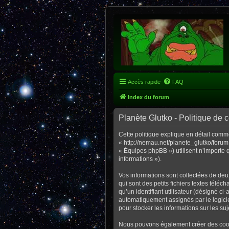
Accès rapide
FAQ
Index du forum
Planète Glutko - Politique de c
Cette politique explique en détail comme
« http://nemau.net/planete_glutko/forum
« Équipes phpBB ») utilisent n’importe q
informations »).
Vos informations sont collectées de deu
qui sont des petits fichiers textes télé
qu’un identifiant utilisateur (désigné ci
automatiquement assignés par le logicie
pour stocker les informations sur les su
Nous pouvons également créer des cooki