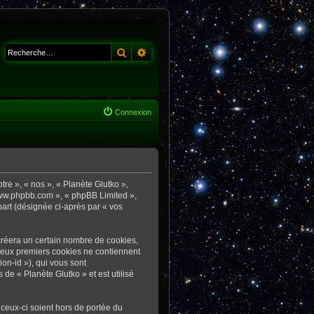
Rechercher
Recherche avancée
Connexion
tre », « nos », « Planète Glutko »,
« www.phpbb.com », « phpBB Limited »,
part (désignée ci-après par « vos
créera un certain nombre de cookies,
s deux premiers cookies ne contiennent
ion-id »), qui vous sont
de « Planète Glutko » et est utilisé
ceux-ci soient hors de portée du