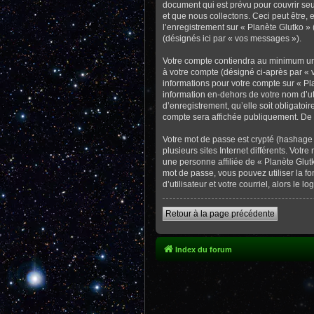
document qui est prévu pour couvrir se
et que nous collectons. Ceci peut être, e
l’enregistrement sur « Planète Glutko »
(désignés ici par « vos messages »).
Votre compte contiendra au minimum un i
à votre compte (désigné ci-après par « v
informations pour votre compte sur « Pl
information en-dehors de votre nom d’uti
d’enregistrement, qu’elle soit obligatoi
compte sera affichée publiquement. De p
Votre mot de passe est crypté (hashage 
plusieurs sites Internet différents. Vo
une personne affiliée de « Planète Glut
mot de passe, vous pouvez utiliser la f
d’utilisateur et votre courriel, alors l
Retour à la page précédente
Index du forum