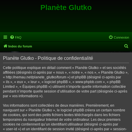
Planète Glutko
FAQ
Connexion
R
Index du forum
e
Planète Glutko - Politique de confidentialité
c
h
Cette politique explique en détail comment « Planète Glutko » et ses sociétés
affiliées (désignés ci-après par « nous », « notre », « nos », « Planète Glutko »,
e
« http://nemau.net/planete_glutko/forum ») et phpBB (désigné ci-après par
r
« ils », « eux », « leur », « logiciel phpBB », « www.phpbb.com », « phpBB
Limited », « Équipes phpBB ») utilisent n’importe quelle information collectée
c
pendant n’importe quelle session d’utilisation de votre part (désignée ci-après
h
par « vos informations »).
e
Vos informations sont collectées de deux manières. Premièrement, en
r
naviguant sur « Planète Glutko », le logiciel phpBB créera un certain nombre
de cookies, qui sont des petits fichiers textes téléchargés dans les fichiers
temporaires du navigateur Internet de votre ordinateur. Les deux premiers
cookies ne contiennent qu’un identifiant utilisateur (désigné ci-après par
« user-id ») et un identifiant de session invité (désigné ci-après par « session-