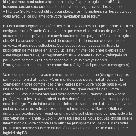
id »), qui vous sont automatiquement assignés par le logiciel phpBB. Un
troisième cookie sera créé une fois que vous naviguerez sur les sujets de
« Planète Glutko » et est utilisé pour stocker les informations sur les sujets que
vous avez lus, ce qui améliore votre navigation sur le forum.
Nous pouvons également créer des cookies externes au logiciel phpBB tout en
naviguant sur « Planète Glutko », bien que ceux-ci soient hors de portée du
document qui est prévu pour couvrir seulement les pages créées par le logiciel
phpBB. La seconde manière est de récupérer l’information que vous nous
envoyez et que nous collectons. Ceci peut être, et n’est pas limité à : la
publication de message en tant qu’utilisateur invité (désignée ci-après par
« messages invités »), l’enregistrement sur « Planète Glutko » (désignée ici
par « votre compte ») et les messages que vous envoyez après
l’enregistrement et lors d’une connexion (désignés ici par « vos messages »).
Votre compte contiendra au minimum un identifiant unique (désigné ci-après
par « votre nom d’utilisateur »), un mot de passe personnel utilisé pour la
connexion à votre compte (désigné ci-après par « votre mot de passe »), et
une adresse courriel personnelle valide (désignée ci-après par « votre
courriel »). Vos informations pour votre compte sur « Planète Glutko » sont
protégées par les lois de protection des données applicables dans le pays qui
nous héberge. Toute information en-dehors de votre nom d’utilisateur, de votre
mot de passe et de votre adresse courriel requise par « Planète Glutko »
durant la procédure d’enregistrement, qu’elle soit obligatoire ou non, reste à la
discrétion de « Planète Glutko ». Dans tous les cas, vous pouvez choisir quelle
information de votre compte sera affichée publiquement. De plus, dans votre
profil, vous pouvez souscrire ou non à l’envoi automatique de courriel par le
logiciel phpBB.