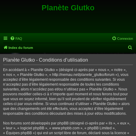
Planète Glutko
FAQ
Connexion
R
Index du forum
e
Planète Glutko - Conditions d’utilisation
c
h
En accédant à « Planète Glutko » (désigné ci-après par « nous », « notre »,
« nos », « Planète Glutko », « http://nemau.net/planete_glutko/forum »), vous
e
acceptez d’être légalement responsable des conditions suivantes. Si vous
r
n’acceptez pas d’être légalement responsable de toutes les conditions
suivantes, alors n’accédez pas et/ou n’utilisez pas « Planète Glutko ». Nous
c
pouvons modifier celles-ci à n’importe quel moment et nous ferons tout pour
h
que vous en soyez informé, bien qu’il soit prudent de vérifier régulièrement
celles-ci par vous-même. Si vous continuez d’utiliser « Planète Glutko » alors
e
que des changements ont été effectués, vous acceptez d’être légalement
r
responsable des conditions découlant des mises à jour et/ou modifications.
Nos forums sont développés par phpBB (désigné ci-après par « ils », « eux »,
« leur », « logiciel phpBB », « www.phpbb.com », « phpBB Limited »,
« Équipes phpBB ») qui est un script libre de forum, déclaré sous la licence «