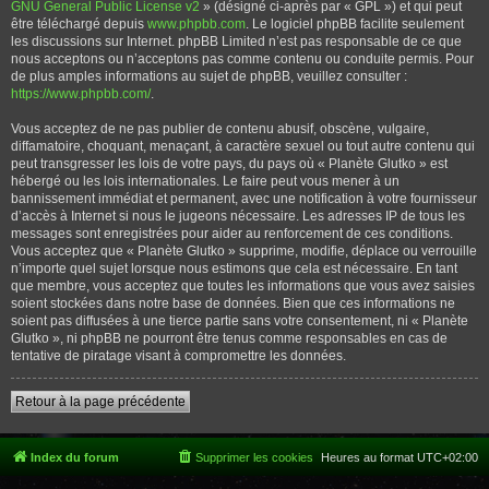
GNU General Public License v2
» (désigné ci-après par « GPL ») et qui peut
être téléchargé depuis
www.phpbb.com
. Le logiciel phpBB facilite seulement
les discussions sur Internet. phpBB Limited n’est pas responsable de ce que
nous acceptons ou n’acceptons pas comme contenu ou conduite permis. Pour
de plus amples informations au sujet de phpBB, veuillez consulter :
https://www.phpbb.com/
.
Vous acceptez de ne pas publier de contenu abusif, obscène, vulgaire,
diffamatoire, choquant, menaçant, à caractère sexuel ou tout autre contenu qui
peut transgresser les lois de votre pays, du pays où « Planète Glutko » est
hébergé ou les lois internationales. Le faire peut vous mener à un
bannissement immédiat et permanent, avec une notification à votre fournisseur
d’accès à Internet si nous le jugeons nécessaire. Les adresses IP de tous les
messages sont enregistrées pour aider au renforcement de ces conditions.
Vous acceptez que « Planète Glutko » supprime, modifie, déplace ou verrouille
n’importe quel sujet lorsque nous estimons que cela est nécessaire. En tant
que membre, vous acceptez que toutes les informations que vous avez saisies
soient stockées dans notre base de données. Bien que ces informations ne
soient pas diffusées à une tierce partie sans votre consentement, ni « Planète
Glutko », ni phpBB ne pourront être tenus comme responsables en cas de
tentative de piratage visant à compromettre les données.
Retour à la page précédente
Index du forum
Supprimer les cookies
Heures au format
UTC+02:00