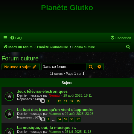
Planète Glutko
FAQ
Connexion
R
Index du forum
Planète Glandouille
Forum culture
e
Forum culture
c
Rechercher
Recherche avanc
Nouveau sujet
h
11 sujets • Page
1
sur
1
e
Sujets
r
c
Jeux téléviso-électroniques
Dernier message par
Nemau
«
29 août 2025, 18:11
h
Réponses :
140
1
12
13
14
15
…
e
Le topi des trucs qu'on vient d'apprendre
r
Dernier message par
Mammie
«
04 août 2025, 23:26
Réponses :
563
1
54
55
56
57
…
La musique, oui, la musique ♪♫
Dernier message par
Mammie
«
25 juil. 2025, 11:13