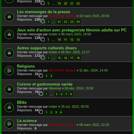
Réponses :
218
1
19
20
21
22
…
Les mensonges de la presse
Dernier message par
Roi of the Suisse
«
10 mars 2025, 20:59
Réponses :
230
1
21
22
23
24
…
Jeux solo d'action avec protagoniste féminin adulte sur PC
Dernier message par
trotter
«
06 mars 2025, 18:58
Réponses :
129
1
10
11
12
13
…
Autres supports culturels divers
Dernier message par
trotter
«
05 févr. 2025, 12:27
Réponses :
172
1
15
16
17
18
…
Religions
Dernier message par
Roi of the Suisse
«
11 déc. 2024, 14:43
Réponses :
15
1
2
Cuisine et gastronomie variée
Dernier message par
Mammie
«
06 déc. 2024, 19:59
Réponses :
79
1
5
6
7
8
…
BDés
Dernier message par
trotter
«
25 oct. 2022, 00:55
Réponses :
34
1
2
3
4
La science
Dernier message par
Roi of the Suisse
«
08 mars 2022, 22:25
Réponses :
6