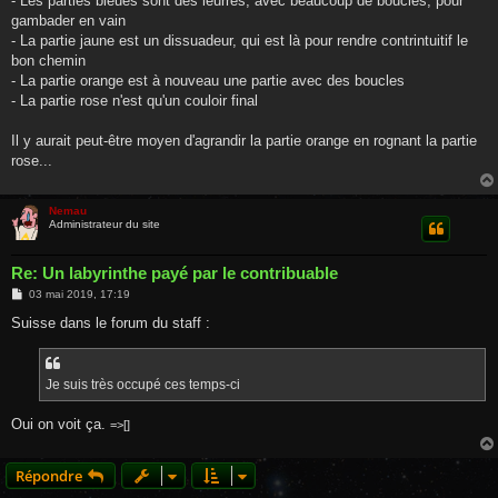
- Les parties bleues sont des leurres, avec beaucoup de boucles, pour
gambader en vain
- La partie jaune est un dissuadeur, qui est là pour rendre contrintuitif le
bon chemin
- La partie orange est à nouveau une partie avec des boucles
- La partie rose n'est qu'un couloir final
Il y aurait peut-être moyen d'agrandir la partie orange en rognant la partie
rose...
Nemau
Administrateur du site
Re: Un labyrinthe payé par le contribuable
M
03 mai 2019, 17:19
e
s
Suisse dans le forum du staff :
s
a
g
e
Je suis très occupé ces temps-ci
Oui on voit ça.
=>[]
Répondre