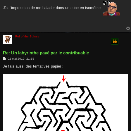
s
s
J'ai l'impression de me balader dans un cube en isométrie.
a
g
e
Roi of the Suisse
Re: Un labyrinthe payé par le contribuable
M
02 mai 2019, 21:35
e
s
Je fais aussi des tentatives papier :
s
a
g
e