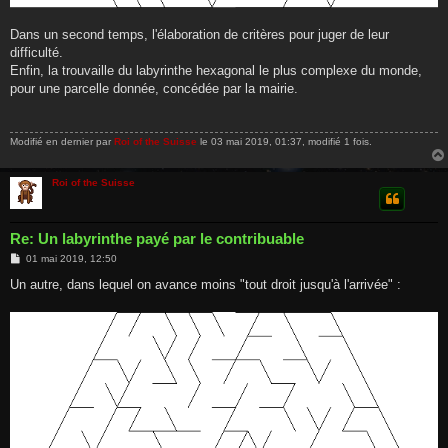
Dans un second temps, l'élaboration de critères pour juger de leur
difficulté.
Enfin, la trouvaille du labyrinthe hexagonal le plus complexe du monde,
pour une parcelle donnée, concédée par la mairie.
Modifié en dernier par
Roi of the Suisse
le 03 mai 2019, 01:37, modifié 1 fois.
Roi of the Suisse
Re: Un labyrinthe payé par le contribuable
M
01 mai 2019, 12:50
e
s
Un autre, dans lequel on avance moins "tout droit jusqu'à l'arrivée" :
s
a
g
e