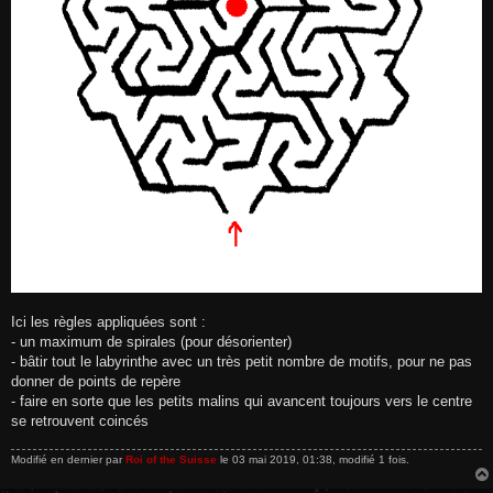
Ici les règles appliquées sont :
- un maximum de spirales (pour désorienter)
- bâtir tout le labyrinthe avec un très petit nombre de motifs, pour ne pas
donner de points de repère
- faire en sorte que les petits malins qui avancent toujours vers le centre
se retrouvent coincés
Modifié en dernier par
Roi of the Suisse
le 03 mai 2019, 01:38, modifié 1 fois.