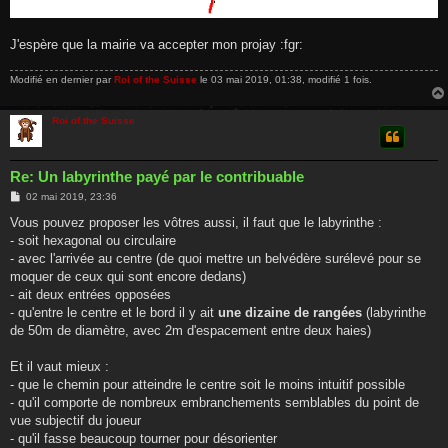
J'espère que la mairie va accepter mon projay :fgr:
Modifié en dernier par
Roi of the Suisse
le 03 mai 2019, 01:38, modifié 1 fois.
Roi of the Suisse
Re: Un labyrinthe payé par le contribuable
M
02 mai 2019, 23:36
e
s
Vous pouvez proposer les vôtres aussi, il faut que le labyrinthe :
s
- soit hexagonal ou circulaire
a
g
- avec l'arrivée au centre (de quoi mettre un belvédère surélevé pour se
e
moquer de ceux qui sont encore dedans)
- ait deux entrées opposées
- qu'entre le centre et le bord il y ait
une dizaine de rangées
(labyrinthe
de 50m de diamètre, avec 2m d'espacement entre deux haies)
Et il vaut mieux :
- que le chemin pour atteindre le centre soit le moins intuitif possible
- qu'il comporte de nombreux embranchements semblables du point de
vue subjectif du joueur
- qu'il fasse beaucoup tourner pour désorienter