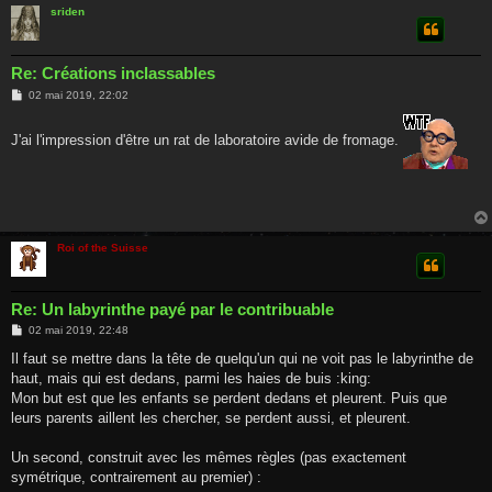
sriden
Re: Créations inclassables
M
02 mai 2019, 22:02
e
s
s
J'ai l'impression d'être un rat de laboratoire avide de fromage.
a
g
e
Roi of the Suisse
Re: Un labyrinthe payé par le contribuable
M
02 mai 2019, 22:48
e
s
Il faut se mettre dans la tête de quelqu'un qui ne voit pas le labyrinthe de
s
haut, mais qui est dedans, parmi les haies de buis :king:
a
g
Mon but est que les enfants se perdent dedans et pleurent. Puis que
e
leurs parents aillent les chercher, se perdent aussi, et pleurent.
Un second, construit avec les mêmes règles (pas exactement
symétrique, contrairement au premier) :