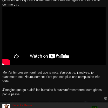
genre le castor qui veut absolument faire des barrages car il est câblé
a
g
comme ça :
e
Moi j'ai l'impression qu'il faut que je note, j'enregistre, j'analyse, je
transmette etc. Heureusement c'est pas non plus une compulsion très
forte.
J'imagine que ça a aidé les humains à survivre/transmettre leurs gènes
par le passé.
Roi of the Suisse