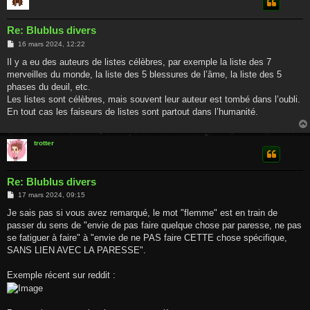
Re: Blublus divers
M
16 mars 2024, 12:22
e
s
Il y a eu des auteurs de listes célèbres, par exemple la liste des 7
s
merveilles du monde, la liste des 5 blessures de l’âme, la liste des 5
a
g
phases du deuil, etc.
e
Les listes sont célèbres, mais souvent leur auteur est tombé dans l’oubli.
En tout cas les faiseurs de listes sont partout dans l’humanité.
trotter
Re: Blublus divers
M
17 mars 2024, 09:15
e
s
Je sais pas si vous avez remarqué, le mot "flemme" est en train de
s
passer du sens de "envie de pas faire quelque chose par paresse, ne pas
a
g
se fatiguer à faire" à "envie de ne PAS faire CETTE chose spécifique,
e
SANS LIEN AVEC LA PARESSE".
Exemple récent sur reddit :