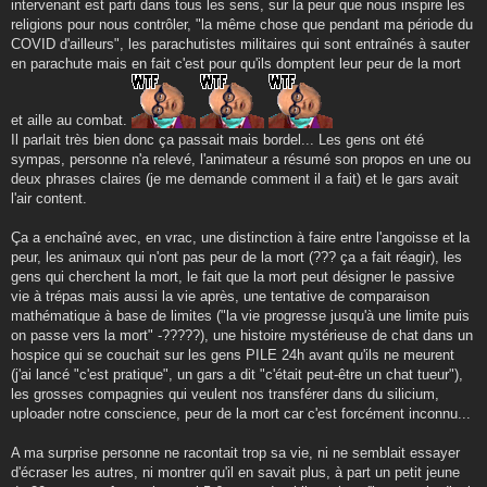
intervenant est parti dans tous les sens, sur la peur que nous inspire les
religions pour nous contrôler, "la même chose que pendant ma période du
COVID d'ailleurs", les parachutistes militaires qui sont entraînés à sauter
en parachute mais en fait c'est pour qu'ils domptent leur peur de la mort
et aille au combat.
Il parlait très bien donc ça passait mais bordel... Les gens ont été
sympas, personne n'a relevé, l'animateur a résumé son propos en une ou
deux phrases claires (je me demande comment il a fait) et le gars avait
l'air content.
Ça a enchaîné avec, en vrac, une distinction à faire entre l'angoisse et la
peur, les animaux qui n'ont pas peur de la mort (??? ça a fait réagir), les
gens qui cherchent la mort, le fait que la mort peut désigner le passive
vie à trépas mais aussi la vie après, une tentative de comparaison
mathématique à base de limites ("la vie progresse jusqu'à une limite puis
on passe vers la mort" -?????), une histoire mystérieuse de chat dans un
hospice qui se couchait sur les gens PILE 24h avant qu'ils ne meurent
(j'ai lancé "c'est pratique", un gars a dit "c'était peut-être un chat tueur"),
les grosses compagnies qui veulent nos transférer dans du silicium,
uploader notre conscience, peur de la mort car c'est forcément inconnu...
A ma surprise personne ne racontait trop sa vie, ni ne semblait essayer
d'écraser les autres, ni montrer qu'il en savait plus, à part un petit jeune