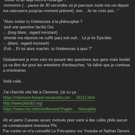
-mmmmm
(....pause de 30 secondes où je parcours toute ma vie depuis
ma naissance jusqu'au moment présent
), non... Je ne crois pas..."
"Alors trotter tu t'intéresses à la philosophie ?
-(ouf une question facile) Oui.
-...(
long blanc, regard insistant
)
-(merde ma réponse ne suffit pas) euh euh... Là je lis Epictète.
-...(
blanc, regard insistant
)
-Euh... Et toi alors machin, tu t'intéresses à quoi ?"
Globalement je m'en sors en posant des questions aux gens mais bordel
ça va être dur pour les entretiens d'embauches. Va falloir que je continue
a m'entraîner.
Voilà voilà.
J'ai cherché vite fait à Clermont, j'ai vu ça :
https://clermont-ferrand.onvasortir.com ... 91111.html
http://www.philo63.org/
https://www.chu-clermontferrand.fr/agen ... hilosophie
Ah et parmi 3 jeunes assez motivés pour venir à des cafés philo aucun
ne connaissaient monsieur Phi.
Par contre on m'a conseillé Le Précepteur sur Youtube et Nathan Devers.