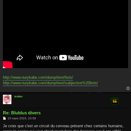
http://www.nurykabe.com/dump/text/lists/
http://www.nurykabe.com/dump/text/subjective%20lists/
trotter
Re: Blublus divers
M
15 mars 2024, 23:58
e
s
Je crois que c'est un circuit du cerveau présent chez certains humains,
s