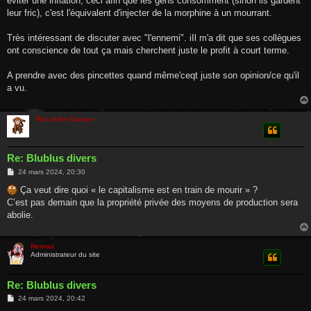
éviter une inflation, ceci afin que les gens consomment (sinon ils gardent
leur fric), c'est l'équivalent d'injecter de la morphine à un mourrant.
Très intéressant de discuter avec "l'ennemi". iIl m'a dit que ses collègues
ont conscience de tout ça mais cherchent juste le profit à court terme.
A prendre avec des pincettes quand même'ceqt juste son opinion/ce qu'il
a vu.
Roi of the Suisse
Re: Blublus divers
M
24 mars 2024, 20:30
e
s
Ça veut dire quoi « le capitalisme est en train de mourir » ?
s
C’est pas demain que la propriété privée des moyens de production sera
a
g
abolie.
e
Nemau
Administrateur du site
Re: Blublus divers
M
24 mars 2024, 20:42
e