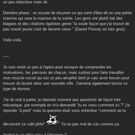
un peu réducteur mais ok.
Dernière phase : on essaie de résumer ce qui vient d'être dit en une petite
maxime qui sera la maxime de la soirée. Les gens ont plutôt fait des
blagues et des citations rigolotes genre "la seule façon que j'ai trouvé de
pas mourir jeune c'est de devenir vieux " (Daniel Pennac en très gros).
Voilà voilà.
-----
Je suis resté un peu à l'apéro pour essayer de comprendre les
motivations, les parcours de chacun, mais surtout pour faire travailler
mon muscle social qui est un peu atrophié dont je vais avoir besoin pour
trouver du boulot dans une nouvelle ville. J'aimerai également lancer ce
type de réunion.
J'ai du mal à parler, je réponds souvent aux questions de façon très
mécanique, par exemple on m'a demandé "tu es venu comment ici ?" j'ai
répondu "à pied" mais la question était sous entendue "comment as-tu
découvert ce café philo"
Ya eu pas mal de cas comme ça.
"trotter tu as déjà vécu à l'étranger ?