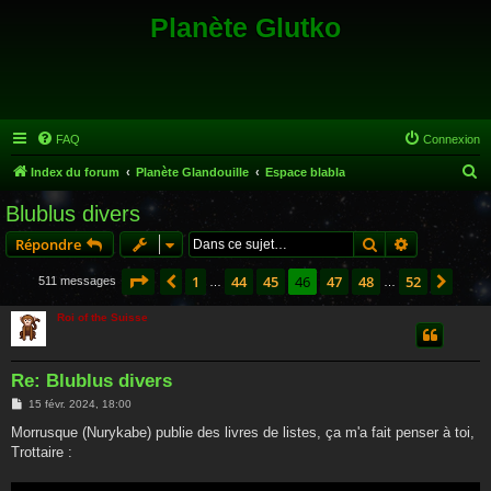
Planète Glutko
FAQ
Connexion
R
Index du forum
Planète Glandouille
Espace blabla
e
Blublus divers
c
Rechercher
Recherche 
Répondre
h
e
Page
46
sur
52
1
44
45
46
47
48
52
Précédente
Suiv
511 messages
…
…
r
Roi of the Suisse
c
h
Re: Blublus divers
e
M
15 févr. 2024, 18:00
r
e
s
Morrusque (Nurykabe) publie des livres de listes, ça m'a fait penser à toi,
s
Trottaire :
a
g
e