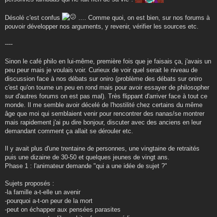
Désolé c'est confus
.... Comme quoi, on est bien, sur nos forums à
pouvoir développer nos arguments, y revenir, vérifier les sources etc.
----
Sinon le café philo en lui-même, première fois que je faisais ça, j'avais un
peu peur mais je voulais voir. Curieux de voir quel serait le niveau de
discussion face à nos débats sur oniro (problème des débats sur oniro
c'est qu'on tourne un peu en rond mais pour avoir essayer de philosopher
sur d'autres forums on est pas mal). Très flippant d'arriver face à tout ce
monde. Il me semble avoir décelé de l'hostilité chez certains du même
âge que moi qui semblaient venir pour rencontrer des nanas/se montrer
mais rapidement j'ai pu dire bonjour, discuter avec des anciens en leur
demandant comment ça allait se dérouler etc.
Il y avait plus d'une trentaine de personnes, une vingtaine de retraités
puis une dizaine de 30-50 et quelques jeunes de vingt ans.
Phase 1 : l'animateur demande "qui a une idée de sujet ?"
Sujets proposés :
-la famille a-t-elle un avenir
-pourquoi a-t-on peur de la mort
-peut on échapper aux pensées parasites