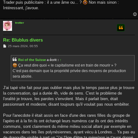
s
Trader puis publicitaire : il a une âme ou... ?
Non mais sinon :
s
Intéressant, j'avoue.
a
g
e
trotter
Re: Blublus divers
M
25 mars 2024, 00:55
e
s
s
Roi of the Suisse
a écrit :
↑
a
g
Ça veut dire quoi « le capitalisme est en train de mourir » ?
e
C’est pas demain que la propriété privée des moyens de production
sera abolie.
J'ai tapé vite fait pour pas oublier mais plus le temps passe plus je trouve
la conversation, qui a durée 4h, vide de sens. C'est le problème de
l'oralité je trouve, les paroles s'envolent. Mais il parlait bien, était
passionnant et modeste, disant toujours qu'il voulait pas nous embêter.
Pour l'anecdote il était assis en face d'une des rares filles du groupe de
l'apéro et à la fin ils ont échangé leurs numéros car ils ont des intérêts
communs, sont clairement du même milieu social allant par exemple en
vacances dans les îles polynésiennes, ayant vécu à Londres... Ya pas eu
de dragouille visible à part un "j'ai l'âge d'être ta mère/non je t'aurai donné