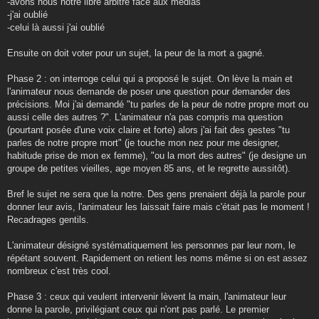
-avons nous notre libre arbitre face aux médias
-j'ai oublié
-celui là aussi j'ai oublié
Ensuite on doit voter pour un sujet, la peur de la mort a gagné.
Phase 2 : on interroge celui qui a proposé le sujet. On lève la main et
l'animateur nous demande de poser une question pour demander des
précisions. Moi j'ai demandé "tu parles de la peur de notre propre mort ou
aussi celle des autres ?". L'animateur n'a pas compris ma question
(pourtant posée d'une voix claire et forte) alors j'ai fait des gestes "tu
parles de notre propre mort" (je touche mon nez pour me designer,
habitude prise de mon ex femme), "ou la mort des autres" (je designe un
groupe de petites vieilles, age moyen 85 ans, et le regrette aussitôt).
Bref le sujet ne sera que la notre. Des gens prenaient déjà la parole pour
donner leur avis, l'animateur les laissait faire mais c'était pas le moment !
Recadrages gentils.
L'animateur désigné systématiquement les personnes par leur nom, le
répétant souvent. Rapidement on retient les noms même si on est assez
nombreux c'est très cool.
Phase 3 : ceux qui veulent intervenir lèvent la main, l'animateur leur
donne la parole, privilégiant ceux qui n'ont pas parlé. Le premier