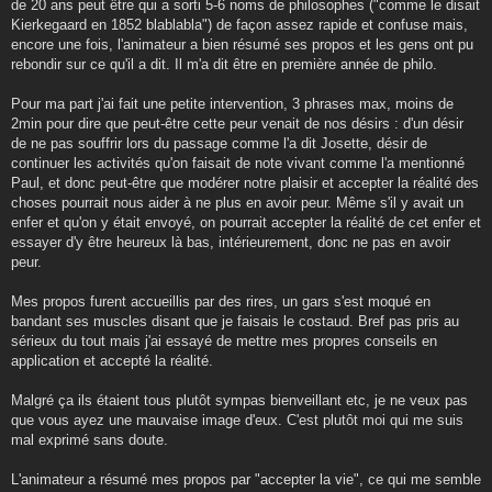
de 20 ans peut être qui a sorti 5-6 noms de philosophes ("comme le disait
Kierkegaard en 1852 blablabla") de façon assez rapide et confuse mais,
encore une fois, l'animateur a bien résumé ses propos et les gens ont pu
rebondir sur ce qu'il a dit. Il m'a dit être en première année de philo.
Pour ma part j'ai fait une petite intervention, 3 phrases max, moins de
2min pour dire que peut-être cette peur venait de nos désirs : d'un désir
de ne pas souffrir lors du passage comme l'a dit Josette, désir de
continuer les activités qu'on faisait de note vivant comme l'a mentionné
Paul, et donc peut-être que modérer notre plaisir et accepter la réalité des
choses pourrait nous aider à ne plus en avoir peur. Même s'il y avait un
enfer et qu'on y était envoyé, on pourrait accepter la réalité de cet enfer et
essayer d'y être heureux là bas, intérieurement, donc ne pas en avoir
peur.
Mes propos furent accueillis par des rires, un gars s'est moqué en
bandant ses muscles disant que je faisais le costaud. Bref pas pris au
sérieux du tout mais j'ai essayé de mettre mes propres conseils en
application et accepté la réalité.
Malgré ça ils étaient tous plutôt sympas bienveillant etc, je ne veux pas
que vous ayez une mauvaise image d'eux. C'est plutôt moi qui me suis
mal exprimé sans doute.
L'animateur a résumé mes propos par "accepter la vie", ce qui me semble