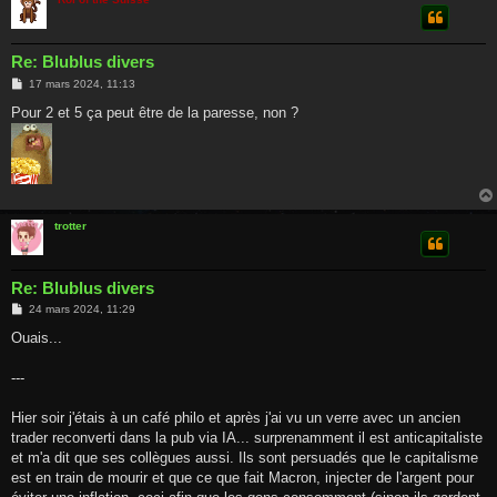
Re: Blublus divers
M
17 mars 2024, 11:13
e
s
Pour 2 et 5 ça peut être de la paresse, non ?
s
a
g
e
trotter
Re: Blublus divers
M
24 mars 2024, 11:29
e
s
Ouais...
s
a
g
---
e
Hier soir j'étais à un café philo et après j'ai vu un verre avec un ancien
trader reconverti dans la pub via IA... surprenamment il est anticapitaliste
et m'a dit que ses collègues aussi. Ils sont persuadés que le capitalisme
est en train de mourir et que ce que fait Macron, injecter de l'argent pour