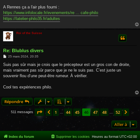
A Rennes ça a l'air plus fourni :
https://www.infolocale.fr/evenements/re ... cafe-philo
https://latelier-philo35.fr/adultes
Roi of the Suisse
Re: Blublus divers
M
25 mars 2024, 20:35
e
s
Suis pas sûr mais je crois que le précepteur est un gros con de droite,
s
mais vraiment pas sûr parce que je ne le suis pas. C’est juste un
a
g
souvenir flou d’une peut-être rumeur. À vérifier.
e
Cool tes expériences philo.
Répondre
Page
46
sur
52
1
44
45
46
47
48
52
Précédente
Suiv
511 messages
…
…
Aller à
Index du forum
Supprimer les cookies
Heures au format
UTC+02:00