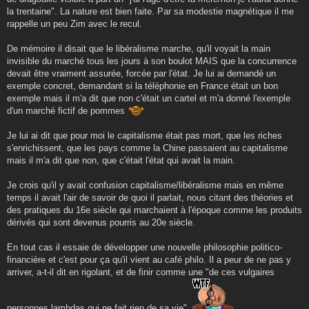
la trentaine". La nature est bien faite. Par sa modestie magnétique il me
rappelle un peu Zim avec le recul.
De mémoire il disait que le libéralisme marche, qu'il voyait la main
invisible du marché tous les jours à son boulot MAIS que la concurrence
devait être vraiment assurée, forcée par l'état. Je lui ai demandé un
exemple concret, demandant si la téléphonie en France était un bon
exemple mais il m'a dit que non c'était un cartel et m'a donné l'exemple
d'un marché fictif de pommes
Je lui ai dit que pour moi le capitalisme était pas mort, que les riches
s'enrichissent, que les pays comme la Chine passaient au capitalisme
mais il m'a dit que non, que c'était l'état qui avait la main.
Je crois qu'il y avait confusion capitalisme/libéralisme mais en même
temps il avait l'air de savoir de quoi il parlait, nous citant des théories et
des pratiques du 16e siècle qui marchaient à l'époque comme les produits
dérivés qui sont devenus pourris au 20e siècle.
En tout cas il essaie de développer une nouvelle philosophie politico-
financière et c'est pour ça qu'il vient au café philo. Il a peur de ne pas y
arriver, a-t-il dit en rigolant, et de finir comme une "de ces vulgaires
personnes lambdas qui ne fait rien de sa vie".