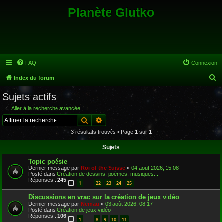
Planète Glutko
FAQ
Connexion
R
Index du forum
e
Sujets actifs
c
Aller à la recherche avancée
h
Rechercher
Recherche avancée
e
3 résultats trouvés • Page
1
sur
1
r
Sujets
c
Topic poésie
h
Dernier message par
Roi of the Suisse
«
04 août 2026, 15:08
e
Posté dans
Création de dessins, poèmes, musiques...
Réponses :
245
1
22
23
24
25
…
r
Discussions en vrac sur la création de jeux vidéo
Dernier message par
Nemau
«
03 août 2026, 08:17
Posté dans
Création de jeux vidéo
Réponses :
106
1
8
9
10
11
…