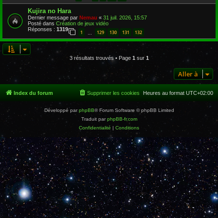
Kujira no Hara
Dernier message par
Nemau
«
31 juil. 2026, 15:57
Posté dans
Création de jeux vidéo
Réponses :
1319
1
129
130
131
132
…
3 résultats trouvés • Page
1
sur
1
Aller à
Index du forum
Supprimer les cookies
Heures au format
UTC+02:00
Développé par
phpBB
® Forum Software © phpBB Limited
Traduit par
phpBB-fr.com
Confidentialité
|
Conditions