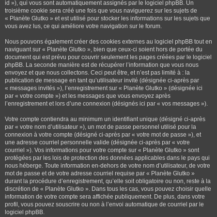
id »), qui vous sont automatiquement assignés par le logiciel phpBB. Un
troisième cookie sera créé une fois que vous naviguerez sur les sujets de
« Planète Glutko » et est utilisé pour stocker les informations sur les sujets que
vous avez lus, ce qui améliore votre navigation sur le forum.
Nous pouvons également créer des cookies externes au logiciel phpBB tout en
naviguant sur « Planète Glutko », bien que ceux-ci soient hors de portée du
document qui est prévu pour couvrir seulement les pages créées par le logiciel
phpBB. La seconde manière est de récupérer l’information que vous nous
envoyez et que nous collectons. Ceci peut être, et n’est pas limité à : la
publication de message en tant qu’utilisateur invité (désignée ci-après par
« messages invités »), l’enregistrement sur « Planète Glutko » (désignée ici
par « votre compte ») et les messages que vous envoyez après
l’enregistrement et lors d’une connexion (désignés ici par « vos messages »).
Votre compte contiendra au minimum un identifiant unique (désigné ci-après
par « votre nom d’utilisateur »), un mot de passe personnel utilisé pour la
connexion à votre compte (désigné ci-après par « votre mot de passe »), et
une adresse courriel personnelle valide (désignée ci-après par « votre
courriel »). Vos informations pour votre compte sur « Planète Glutko » sont
protégées par les lois de protection des données applicables dans le pays qui
nous héberge. Toute information en-dehors de votre nom d’utilisateur, de votre
mot de passe et de votre adresse courriel requise par « Planète Glutko »
durant la procédure d’enregistrement, qu’elle soit obligatoire ou non, reste à la
discrétion de « Planète Glutko ». Dans tous les cas, vous pouvez choisir quelle
information de votre compte sera affichée publiquement. De plus, dans votre
profil, vous pouvez souscrire ou non à l’envoi automatique de courriel par le
logiciel phpBB.