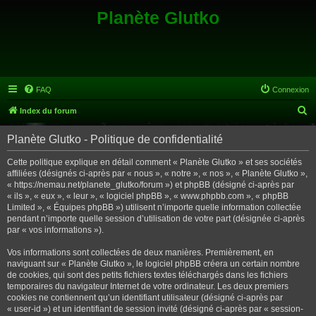
Planète Glutko
FAQ
Connexion
R
Index du forum
e
Planète Glutko - Politique de confidentialité
c
h
Cette politique explique en détail comment « Planète Glutko » et ses sociétés
affiliées (désignés ci-après par « nous », « notre », « nos », « Planète Glutko »,
e
« https://nemau.net/planete_glutko/forum ») et phpBB (désigné ci-après par
r
« ils », « eux », « leur », « logiciel phpBB », « www.phpbb.com », « phpBB
Limited », « Équipes phpBB ») utilisent n’importe quelle information collectée
c
pendant n’importe quelle session d’utilisation de votre part (désignée ci-après
h
par « vos informations »).
e
Vos informations sont collectées de deux manières. Premièrement, en
r
naviguant sur « Planète Glutko », le logiciel phpBB créera un certain nombre
de cookies, qui sont des petits fichiers textes téléchargés dans les fichiers
temporaires du navigateur Internet de votre ordinateur. Les deux premiers
cookies ne contiennent qu’un identifiant utilisateur (désigné ci-après par
« user-id ») et un identifiant de session invité (désigné ci-après par « session-