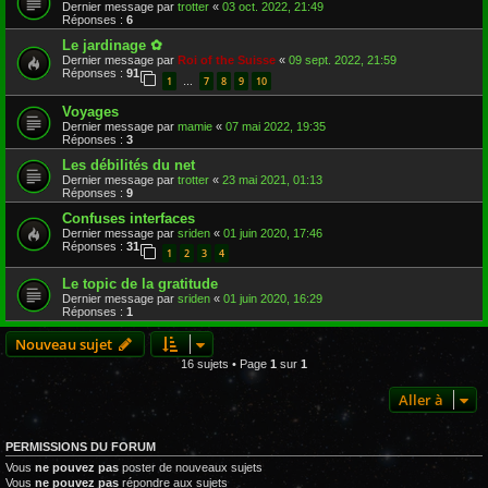
Dernier message par
trotter
«
03 oct. 2022, 21:49
Réponses :
6
Le jardinage ✿
Dernier message par
Roi of the Suisse
«
09 sept. 2022, 21:59
Réponses :
91
1
7
8
9
10
…
Voyages
Dernier message par
mamie
«
07 mai 2022, 19:35
Réponses :
3
Les débilités du net
Dernier message par
trotter
«
23 mai 2021, 01:13
Réponses :
9
Confuses interfaces
Dernier message par
sriden
«
01 juin 2020, 17:46
Réponses :
31
1
2
3
4
Le topic de la gratitude
Dernier message par
sriden
«
01 juin 2020, 16:29
Réponses :
1
Nouveau sujet
16 sujets • Page
1
sur
1
Aller à
PERMISSIONS DU FORUM
Vous
ne pouvez pas
poster de nouveaux sujets
Vous
ne pouvez pas
répondre aux sujets