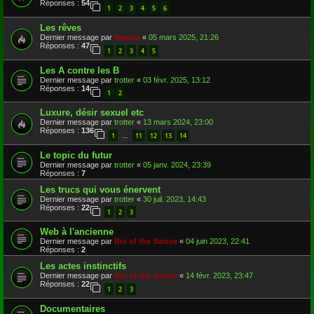
Réponses :
54
1
2
3
4
5
6
Les rêves
Dernier message par
Nemau
«
05 mars 2025, 21:26
Réponses :
47
1
2
3
4
5
Les A contre les B
Dernier message par
trotter
«
03 févr. 2025, 13:12
Réponses :
14
1
2
Luxure, désir sexuel etc
Dernier message par
trotter
«
13 mars 2024, 23:00
Réponses :
136
1
11
12
13
14
…
Le topic du futur
Dernier message par
trotter
«
05 janv. 2024, 23:39
Réponses :
7
Les trucs qui vous énervent
Dernier message par
trotter
«
30 juil. 2023, 14:43
Réponses :
22
1
2
3
Web à l'ancienne
Dernier message par
Roi of the Suisse
«
04 juin 2023, 22:41
Réponses :
2
Les actes instinctifs
Dernier message par
Roi of the Suisse
«
14 févr. 2023, 23:47
Réponses :
22
1
2
3
Documentaires