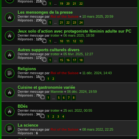
Réponses :
218
1
19
20
21
22
…
Les mensonges de la presse
Dernier message par
Roi of the Suisse
«
10 mars 2025, 20:59
Réponses :
230
1
21
22
23
24
…
Jeux solo d'action avec protagoniste féminin adulte sur PC
Dernier message par
trotter
«
06 mars 2025, 18:58
Réponses :
129
1
10
11
12
13
…
Autres supports culturels divers
Dernier message par
trotter
«
05 févr. 2025, 12:27
Réponses :
172
1
15
16
17
18
…
Religions
Dernier message par
Roi of the Suisse
«
11 déc. 2024, 14:43
Réponses :
15
1
2
Cuisine et gastronomie variée
Dernier message par
Mammie
«
06 déc. 2024, 19:59
Réponses :
79
1
5
6
7
8
…
BDés
Dernier message par
trotter
«
25 oct. 2022, 00:55
Réponses :
34
1
2
3
4
La science
Dernier message par
Roi of the Suisse
«
08 mars 2022, 22:25
Réponses :
6