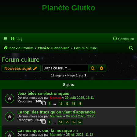
Planète Glutko
FAQ
Connexion
R
Index du forum
Planète Glandouille
Forum culture
e
Forum culture
c
Rechercher
Recherche avanc
Nouveau sujet
h
11 sujets • Page
1
sur
1
e
Sujets
r
c
Jeux téléviso-électroniques
Dernier message par
Nemau
«
29 août 2025, 18:11
h
Réponses :
140
1
12
13
14
15
…
e
Le topi des trucs qu'on vient d'apprendre
r
Dernier message par
Mammie
«
04 août 2025, 23:26
Réponses :
563
1
54
55
56
57
…
La musique, oui, la musique ♪♫
Dernier message par
Mammie
«
25 juil. 2025, 11:13