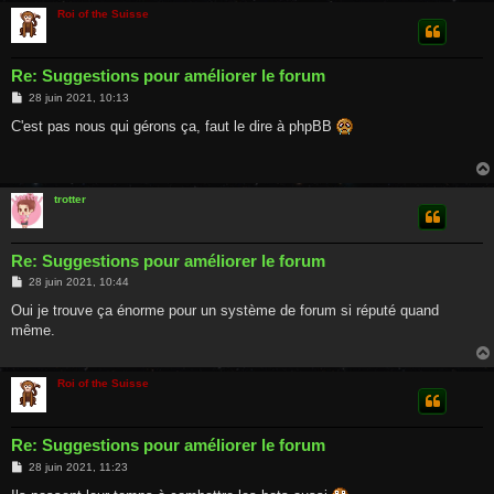
Roi of the Suisse
Re: Suggestions pour améliorer le forum
M
28 juin 2021, 10:13
e
s
C'est pas nous qui gérons ça, faut le dire à phpBB
s
a
g
e
trotter
Re: Suggestions pour améliorer le forum
M
28 juin 2021, 10:44
e
s
Oui je trouve ça énorme pour un système de forum si réputé quand
s
même.
a
g
e
Roi of the Suisse
Re: Suggestions pour améliorer le forum
M
28 juin 2021, 11:23
e
s