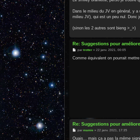
s
a
g
Dans le milieu du JV en général, y a 
e
milieu JV), qui est un peu nul. Donc j
(sinon les 2 autres sont bieng >_>)
Re: Suggestions pour améliore
M
par
trotter
»
22 janv. 2021, 00:05
e
s
Comme équivalent on pourrait mettre 
s
a
g
e
Re: Suggestions pour améliore
M
par
mamie
»
22 janv. 2021, 17:35
e
s
Ouais... mais ça a pas la même signifi