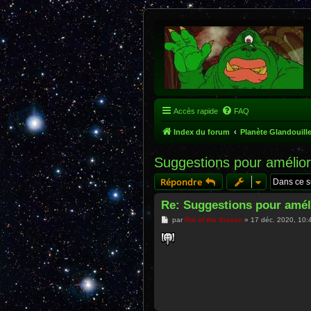
Accès rapide
FAQ
Index du forum
Planète Glandouill
Suggestions pour amélior
Répondre
Re: Suggestions pour amél
M
par
Roi of the Suisse
»
17 déc. 2020, 10:
e
s
s
a
g
e