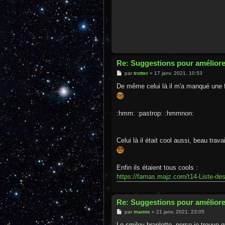
Re: Suggestions pour améliore
M
par
trotter
»
17 janv. 2021, 10:53
e
s
De même celui là il m'a manqué une f
s
a
g
e
:hmm: :pastrop: :hmmnon:
Celui là il était cool aussi, beau trav
Enfin ils étaient tous cools :
https://famas.majz.com/t14-Liste-des
Re: Suggestions pour améliore
M
par
mamie
»
21 janv. 2021, 23:05
e
s
Le smiley branlette, perso je trouve 