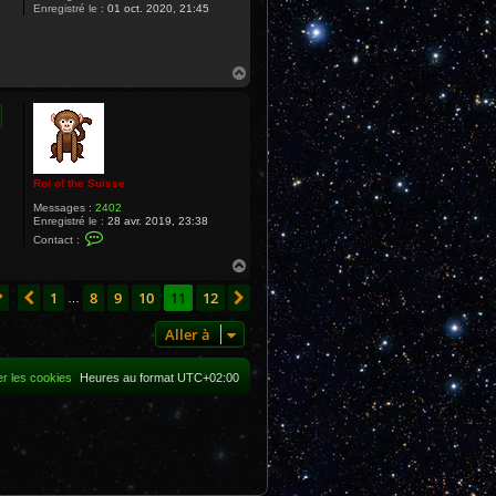
Enregistré le :
01 oct. 2020, 21:45
H
a
u
t
Roi of the Suisse
Messages :
2402
Enregistré le :
28 avr. 2019, 23:38
C
Contact :
o
n
H
t
a
a
Page
11
sur
12
1
8
9
10
11
12
u
Précédente
Suivante
…
c
t
t
e
Aller à
r
R
o
r les cookies
Heures au format
UTC+02:00
i
o
f
t
h
e
S
u
i