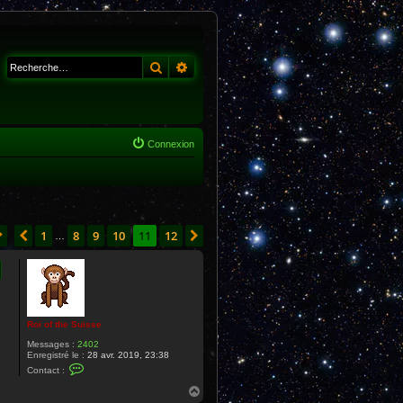
Rechercher
Recherche avancée
Connexion
Page
11
sur
12
1
8
9
10
11
12
Précédente
Suivante
…
Roi of the Suisse
Messages :
2402
Enregistré le :
28 avr. 2019, 23:38
C
Contact :
o
n
H
t