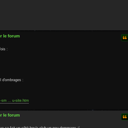
r le forum
ois :
ail d'ombrages :
-sm ... u-site.htm
r le forum
que ça fait un côté boy's club un peu dommage :/