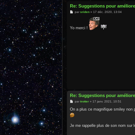
Re: Suggestions pour améliore
M
par
sriden
»
17 déc. 2020, 13:04
e
s
s
a
Yo merci !
g
e
Re: Suggestions pour améliore
M
par
trotter
»
17 janv. 2021, 10:51
e
s
On a plus ce magnifique smiley non p
s
a
g
e
Je me rappelle plus de son nom sur le 