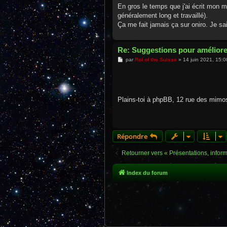
e
En gros le temps que j'ai écrit mon
généralement long et travaillé).
Ça me fait jamais ça sur oniro. Je sa
Re: Suggestions pour améliore
M
par
Roi of the Suisse
»
14 juin 2021, 15:0
e
s
s
a
g
e
Plains-toi à phpBB, 12 rue des mi
Répondre
Retourner vers « Présentations, infor
Index du forum