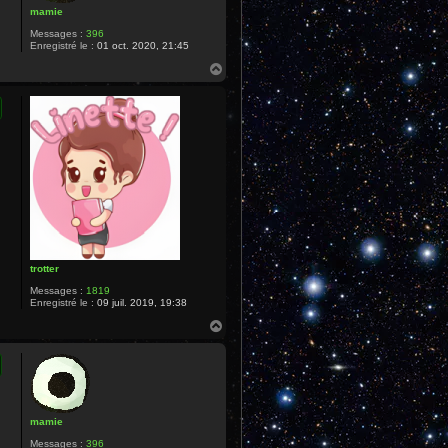
mamie
Messages :
396
Enregistré le :
01 oct. 2020, 21:45
H
a
u
t
trotter
Messages :
1819
Enregistré le :
09 juil. 2019, 19:38
H
a
u
t
mamie
Messages :
396