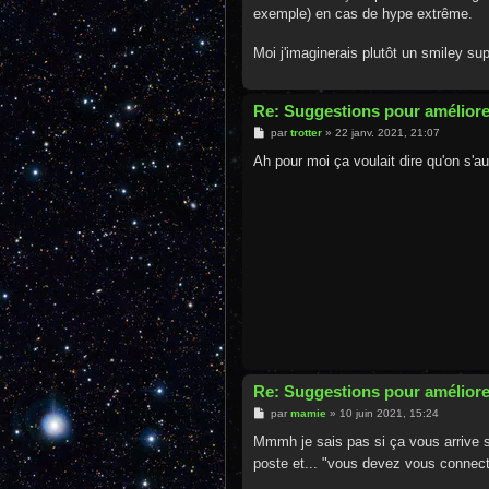
s
exemple) en cas de hype extrême.
a
g
e
Moi j'imaginerais plutôt un smiley su
Re: Suggestions pour améliore
M
par
trotter
»
22 janv. 2021, 21:07
e
s
Ah pour moi ça voulait dire qu'on s'aut
s
a
g
e
Re: Suggestions pour améliore
M
par
mamie
»
10 juin 2021, 15:24
e
s
Mmmh je sais pas si ça vous arrive s
s
poste et... "vous devez vous connec
a
g