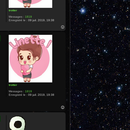
trotter
Messages :
1819
Enregistré le :
09 juil. 2019, 19:38
H
a
u
t
trotter
Messages :
1819
Enregistré le :
09 juil. 2019, 19:38
H
a
u
t