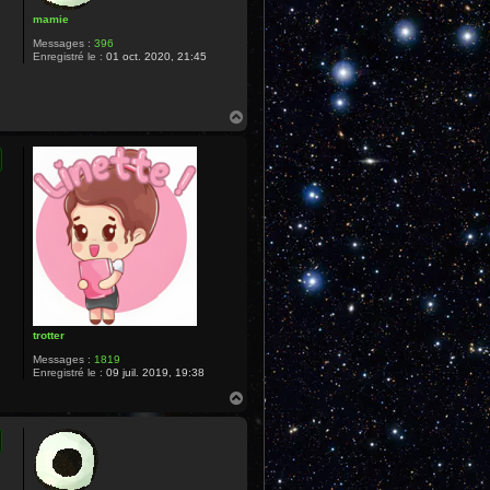
mamie
Messages :
396
Enregistré le :
01 oct. 2020, 21:45
.
H
a
u
t
trotter
Messages :
1819
Enregistré le :
09 juil. 2019, 19:38
H
a
u
t