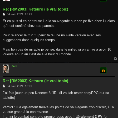
Re: [RM2003] Ketsuro (le vrai topic)
M
04 août 2021, 02:29
e
s
Et en plus si ça se trouve il a la sauvegarde sur son pc fixe chez lui alors
s
qu'il est confiné chez ses parents.
a
g
e
Pour relancer le truc tu peux faire une nouvelle version avec ses
suggestions dans quelques temps.
Mais bon pas de miracle je pense, dans le milieu si on arrive à avoir 10
joueurs en un an c'est déjà le bout du monde.
Zam
Re: [RM2003] Ketsuro (le vrai topic)
M
04 août 2021, 13:39
e
s
J'ai fais jouer un peu Kenetec à l'IRL (il voulait tester easyRPG sur sa
s
tablette)
a
g
e
Verdict : Il a également trouvé les points de sauvegarde trop discret, il l'a
vu que grace à la controverse.
Il a fini le combat contre le premier boss avec
littéralement 2 PV
(on