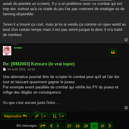
aurait du prendre un screen). Il y a un problème avec ce combat qui est
trop dur, surtout qu'a ce stade du jeu t'as pas vraiment de stratégie ou de
farming disponible.
Sinon il a trouvé ça cool, mais je lui ai vendu ça comme un open world au
bout d'un certain temps mais il est pas arrivé jusque là donc il m'a traité
de menteur.
trotter
Re: [RM2003] Ketsuro (le vrai topic)
M
04 août 2021, 14:10
e
s
Une alternative pourrait être de scripter le combat pour qu'il ait l'air dur
s
tout en laissant quasiment gagner le joueur.
a
g
Par exemple event parallèle de combat qui vérifie les PV du joueur et
e
inflige des dégâts en conséquence.
Vu que c'est encore juste l'intro....
Répondre
Page
30
sur
31
1
27
28
29
30
31
Précédente
Suivant
301 messages
…