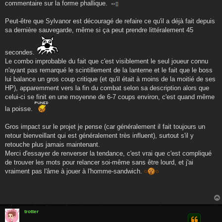
g
commentaire sur la forme phallique.
e
Peut-être que Sylvanor est découragé de refaire ce qu'il a déjà fait depuis
sa dernière sauvegarde, même si ça peut prendre littéralement 45
secondes.
Le combo improbable du fait que c'est visiblement le seul joueur connu
n'ayant pas remarqué le scintillement de la lanterne et le fait que le boss
lui balance un gros coup critique (et qu'il était à moins de la moitié de ses
HP), apparemment vers la fin du combat selon sa description alors que
celui-ci se finit en une moyenne de 6-7 coups environ, c'est quand même
la poisse.
Gros impact sur le projet je pense (car généralement il fait toujours un
retour bienveillant qui est généralement très influent), surtout s'il y
retouche plus jamais maintenant.
Merci d'essayer de renverser la tendance, c'est vrai que c'est compliqué
de trouver les mots pour relancer soi-même sans être lourd, et j'ai
vraiment pas l'âme à jouer à l'homme-sandwich.
trotter