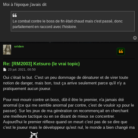
s
Moi à l'époque j'avais dit
s
a
g
e
Le combat contre le boss de fin était chaud mais c'est passé, donc
parfaitement en raccord avec l'histoire.
sriden
Re: [RM2003] Ketsuro (le vrai topic)
M
23 juil. 2021, 00:50
e
s
Oui c'était le but. C'est un peu dommage de dénaturer et de virer toute
s
notion de danger, mais bon, tout ça arrive seulement parce qu'il n'y a
a
g
pratiquement aucun joueur.
e
Pour moi mourir contre un boss, dût-il être le premier, n'a jamais été
anormal (ce qui me semble anormal par contre, c'est de vouloir xp pour le
passer). Sur les jeux de ma génération on recommençait en cherchant
une meilleure tactique ou en se disant de mieux se concentrer.
Aujourd'hui le premier réflexe quand on meurt c'est pas de se dire que
c'est le joueur mais le développeur qu'est nul, le monde a bien changé ma