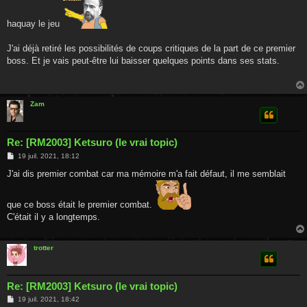
haquay le jeu
J'ai déjà retiré les possibilités de coups critiques de la part de ce premier
boss. Et je vais peut-être lui baisser quelques points dans ses stats.
Zam
Re: [RM2003] Ketsuro (le vrai topic)
M
19 juil. 2021, 18:12
e
s
J'ai dis premier combat car ma mémoire m'a fait défaut, il me semblait
s
a
g
que ce boss était le premier combat.
e
C'était il y a longtemps.
trotter
Re: [RM2003] Ketsuro (le vrai topic)
M
19 juil. 2021, 18:42
e