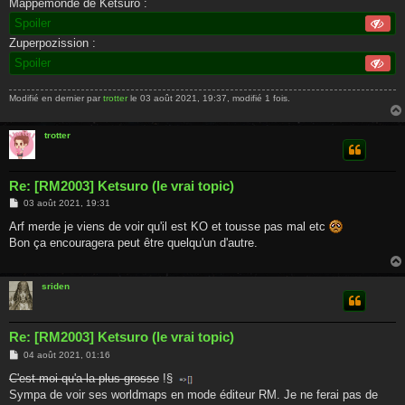
Mappemonde de Ketsuro :
Spoiler
Zuperpozission :
Spoiler
Modifié en dernier par
trotter
le 03 août 2021, 19:37, modifié 1 fois.
trotter
Re: [RM2003] Ketsuro (le vrai topic)
M
03 août 2021, 19:31
e
s
Arf merde je viens de voir qu'il est KO et tousse pas mal etc
s
Bon ça encouragera peut être quelqu'un d'autre.
a
g
e
sriden
Re: [RM2003] Ketsuro (le vrai topic)
M
04 août 2021, 01:16
e
s
C'est moi qu'a la plus grosse
!§
s
Sympa de voir ses worldmaps en mode éditeur RM. Je ne ferai pas de
a