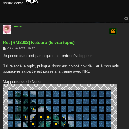
bonne dame.
trotter
Re: [RM2003] Ketsuro (le vrai topic)
M
03 août 2021, 19:15
e
s
Je pense que c'est parce qu'on est entre développeurs.
s
a
g
J'ai relancé le topic, puisque Nonor est coincé covidé... et à mon avis
e
poursuivre sa partie est passé à la trappe avec l'IRL.
Mappemonde de Nonor :