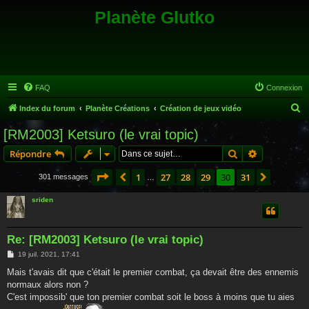
Planète Glutko
FAQ
Connexion
R
Index du forum
Planète Créations
Création de jeux vidéo
e
[RM2003] Ketsuro (le vrai topic)
c
Rechercher
Recherche 
Répondre
h
e
Page
30
sur
31
1
27
28
29
30
31
Précédente
Suivant
301 messages
…
r
sriden
c
h
Re: [RM2003] Ketsuro (le vrai topic)
e
M
19 juil. 2021, 17:41
r
e
s
Mais t'avais dit que c'était le premier combat, ça devait être des ennemis
s
normaux alors non ?
a
g
C'est impossib' que ton premier combat soit le boss à moins que tu aies
e