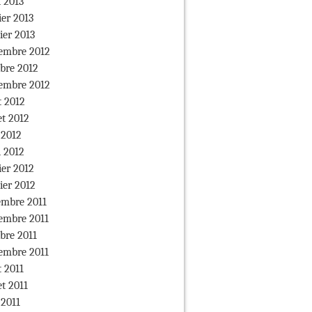
l 2013
ier 2013
ier 2013
embre 2012
bre 2012
embre 2012
 2012
et 2012
 2012
l 2012
ier 2012
ier 2012
mbre 2011
embre 2011
bre 2011
embre 2011
 2011
et 2011
 2011