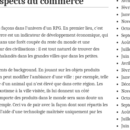
 aspects du commerce
Avri
Févr
Janv
Nov
 façons dans l’univers d’un RPG. En premier lieu, c'est
Octo
ce est un indicateur de développement économique, qui
Sept
 dans une forêt coupée du reste du monde et une
Août
r des civilisations : il est tout naturel de trouver des
Juill
andés dans les grandes villes que dans les petites.
Juin
Avri
ents de background. En jouant sur les objets produits
Févr
 peut modifier l'ambiance d'une ville : par exemple, telle
Janv
de d'un animal qui n'est élevé que dans cette région. Les
Déce
tisme à la ville visitée, ils lui donnent un côté
Nov
i importe des produits dans le monde sera sans doute un
Octo
mple. Ceci va de pair avec la façon dont sont répartis les
Sept
 à l’aide d’une technologie maîtrisée uniquement par les
Août
Juill
Juin