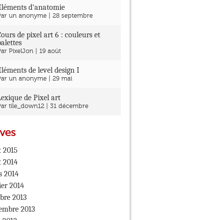
Éléments d'anatomie
Par un anonyme | 28 septembre
Cours de pixel art 6 : couleurs et
palettes
ar PixelJon | 19 août
Éléments de level design I
Par un anonyme | 29 mai
Lexique de Pixel art
Par tile_down12 | 31 décembre
ves
 2015
 2014
s 2014
ier 2014
bre 2013
embre 2013