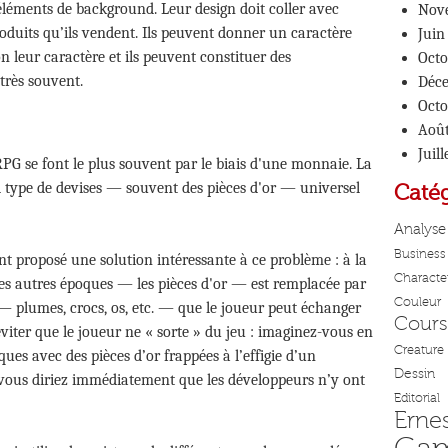
éléments de background. Leur design doit coller avec
Nov
produits qu’ils vendent. Ils peuvent donner un caractère
Juin
n leur caractère et ils peuvent constituer des
Octo
très souvent.
Déc
Octo
Aoû
Juil
G se font le plus souvent par le biais d'une monnaie. La
l type de devises — souvent des pièces d'or — universel
Catég
Analyse
Business
t proposé une solution intéressante à ce problème : à la
Characte
 les autres époques — les pièces d'or — est remplacée par
Couleur
 plumes, crocs, os, etc. — que le joueur peut échanger
Cours
éviter que le joueur ne « sorte » du jeu : imaginez-vous en
Creature
es avec des pièces d’or frappées à l’effigie d’un
Dessin
us diriez immédiatement que les développeurs n’y ont
Editorial
Erne