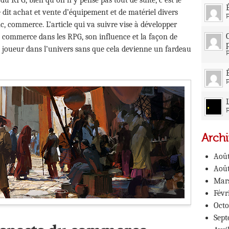
du RPG, bien qu'on n'y pense pas tout de suite, c'est le
e dit achat et vente d’équipement et de matériel divers
nc, commerce. L’article qui va suivre vise à développer
u commerce dans les RPG, son influence et la façon de
e joueur dans l’univers sans que cela devienne un fardeau
P
Archi
Août
Août
Mar
Févr
Octo
Sept