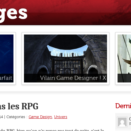
rfait
Vilain Game Designer ! X
s les RPG
Dern
14 | Catégories :
Game Design
,
Univers