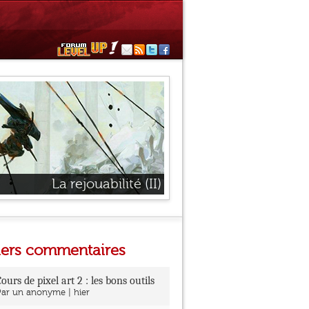
La rejouabilité (II)
iers commentaires
Cours de pixel art 2 : les bons outils
Par un anonyme | hier