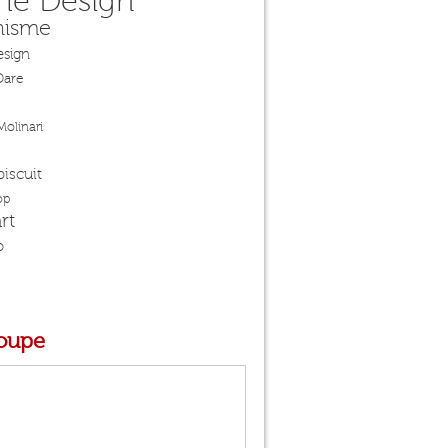
e Design
hisme
esign
Dare
Molinari
biscuit
op
rt
o
loupe