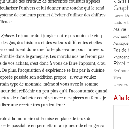
Gam
 qui utilise des cristaux de différentes couleurs appelés
Grap
iculariser l'univers et lui donner une touche qui le rend
ystème de couleurs permet d'éviter d'utiliser des chiffres
Level D
ficace.
Ludum 
Ma vie
 Sphere
. Le joueur doit jongler entre pas moins de cinq
Michael 
designs, des histoires et des valeurs différentes et elles
Musique
es constituent donc une forte plus-value pour l'univers.
Pas de 
véritable dans le gameplay. Les marchands ne feront pas
Photosh
Pixel a
s de vos achats, c’est donc à vous de faire l’appoint, d’où
. De plus, l'acquisition d'expérience se fait par la cuisine
Scénari
oposée possède son addition propre : si vous voulez
Tiles
certain type de monnaie, même si vous avez la somme
Univers
joueur doit réfléchir un peu plus qu'à l'accoutumée quand
A la 
rmettre de m’acheter cet objet avec mes pièces ou ferais-je
iser une recette très particulière ?
rôle à la monnaie est la mise en place de taux de
 cette possibilité en permettant au joueur de changer sa